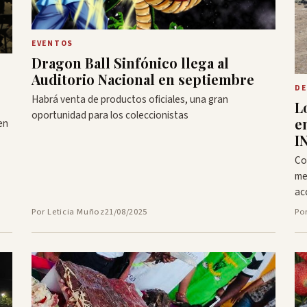
EVENTOS
Dragon Ball Sinfónico llega al
Auditorio Nacional en septiembre
DE
Habrá venta de productos oficiales, una gran
L
oportunidad para los coleccionistas
e
en
I
Co
me
ac
Por Leticia Muñoz
21/08/2025
Po