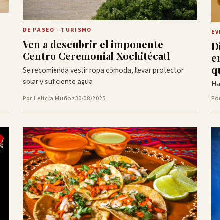
DE PASEO - TURISMO
EV
Ven a descubrir el imponente
D
Centro Ceremonial Xochitécatl
e
q
Se recomienda vestir ropa cómoda, llevar protector
solar y suficiente agua
Ha
Por Leticia Muñoz
30/08/2025
Po