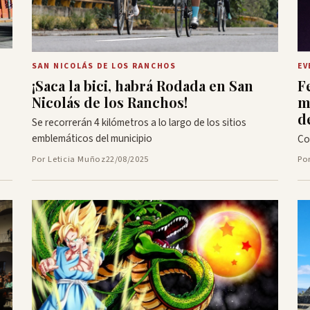
SAN NICOLÁS DE LOS RANCHOS
EV
¡Saca la bici, habrá Rodada en San
F
Nicolás de los Ranchos!
m
d
Se recorrerán 4 kilómetros a lo largo de los sitios
emblemáticos del municipio
Co
Por Leticia Muñoz
22/08/2025
Po