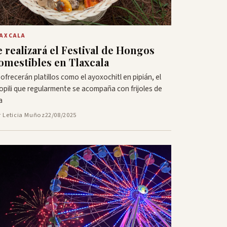
AXCALA
e realizará el Festival de Hongos
omestibles en Tlaxcala
 ofrecerán platillos como el ayoxochitl en pipián, el
opili que regularmente se acompaña con frijoles de
a
r Leticia Muñoz
22/08/2025