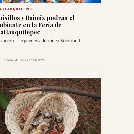
ATLAUQUITEPEC
uisillos y Raimix podrán el
mbiente en la Feria de
latlauquitepec
s boletos se pueden adquirir en Boletiland
r Leticia Muñoz
27/08/2025