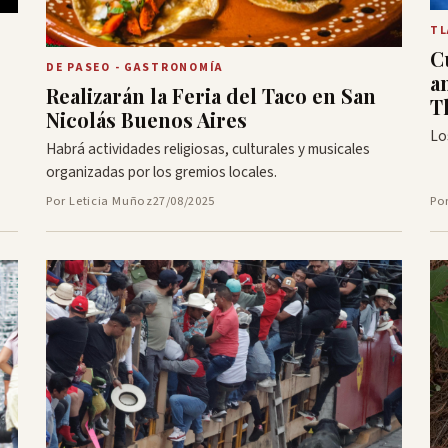
TL
C
DE PASEO - GASTRONOMÍA
a
Realizarán la Feria del Taco en San
T
Nicolás Buenos Aires
Lo
Habrá actividades religiosas, culturales y musicales
organizadas por los gremios locales.
Por Leticia Muñoz
27/08/2025
Po