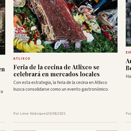
EV
ATLIXCO
A
Feria de la cecina de Atlixco se
B
en
celebrará en mercados locales
Ha
Con esta estrategia, la feria de la cecina en Atlixco
busca consolidarse como un evento gastronómico.
ra
Por Lena Velázquez
20/08/2025
Po