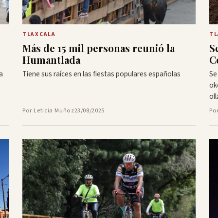
TL
TLAXCALA
S
Más de 15 mil personas reunió la
C
Humantlada
a
Se
Tiene sus raíces en las fiestas populares españolas
ok
oll
Por Leticia Muñoz
23/08/2025
Po