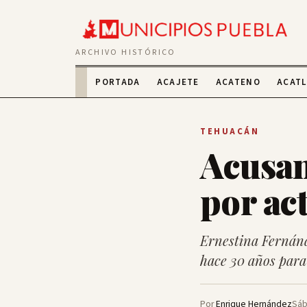
ARCHIVO HISTÓRICO
PORTADA
ACAJETE
ACATENO
ACAT
TEHUACÁN
Acusan
por ac
Ernestina Fernánd
hace 30 años para
Por
Enrique Hernández
Sáb