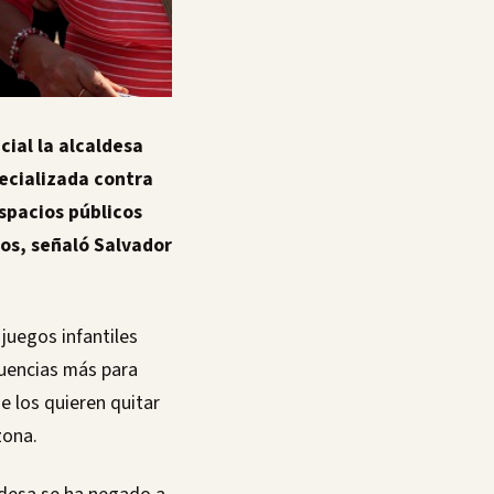
ial la alcaldesa
ecializada contra
spacios públicos
os, señaló Salvador
juegos infantiles
nuencias más para
e los quieren quitar
zona.