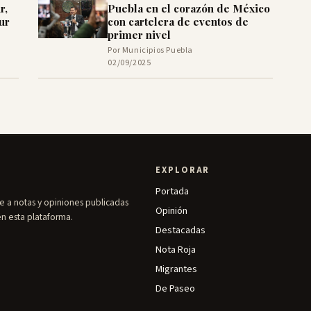
r,
Puebla en el corazón de México
ur
con cartelera de eventos de
primer nivel
Por Municipios Puebla
02/09/2025
EXPLORAR
Portada
e a notas y opiniones publicadas
Opinión
en esta plataforma.
Destacadas
Nota Roja
Migrantes
De Paseo