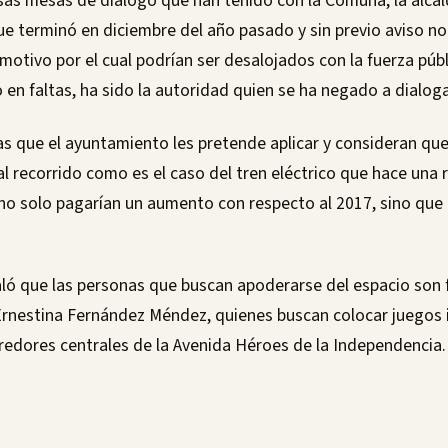
sas mesas de diálogo que han tenido con la Comuna, la alca
e terminó en diciembre del año pasado y sin previo aviso no l
motivo por el cual podrían ser desalojados con la fuerza púb
o en faltas, ha sido la autoridad quien se ha negado a dialoga
s que el ayuntamiento les pretende aplicar y consideran que 
l recorrido como es el caso del tren eléctrico que hace una 
, no solo pagarían un aumento con respecto al 2017, sino qu
ló que las personas que buscan apoderarse del espacio son f
Ernestina Fernández Méndez, quienes buscan colocar juegos i
rredores centrales de la Avenida Héroes de la Independencia.