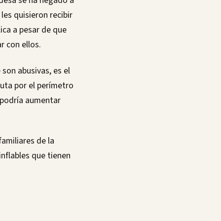
ldesa se ha negado a
es quisieron recibir
lica a pesar de que
r con ellos.
son abusivas, es el
ruta por el perímetro
e podría aumentar
amiliares de la
nflables que tienen