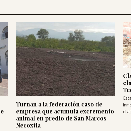
Cl
cl
Te
Esta
Turnan a la federación caso de
inmo
re
empresa que acumula excremento
el a
animal en predio de San Marcos
Necoxtla
s