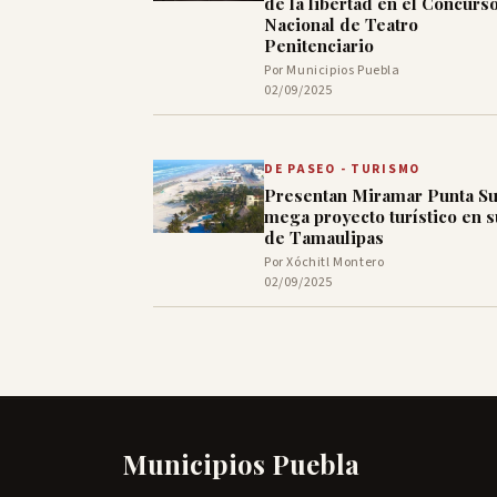
de la libertad en el Concurs
Nacional de Teatro
Penitenciario
Por Municipios Puebla
02/09/2025
DE PASEO - TURISMO
Presentan Miramar Punta Su
mega proyecto turístico en s
de Tamaulipas
Por Xóchitl Montero
02/09/2025
Municipios Puebla