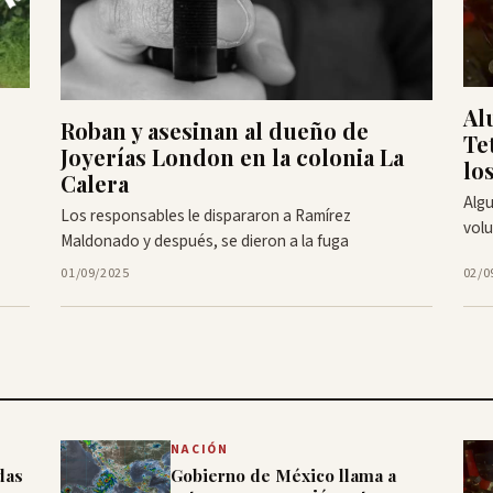
Al
Roban y asesinan al dueño de
Te
Joyerías London en la colonia La
lo
Calera
Algu
Los responsables le dispararon a Ramírez
volu
Maldonado y después, se dieron a la fuga
01/09/2025
02/0
NACIÓN
das
Gobierno de México llama a