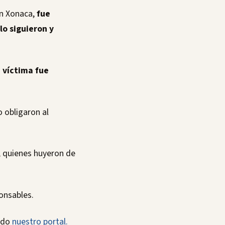
en Xonaca,
fue
o siguieron y
 víctima fue
 obligaron al
, quienes huyeron de
onsables.
ando
nuestro portal.