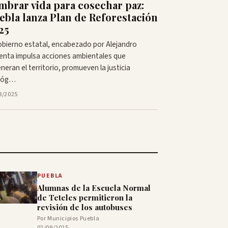
mbrar vida para cosechar paz:
ebla lanza Plan de Reforestación
25
obierno estatal, encabezado por Alejandro
enta impulsa acciones ambientales que
neran el territorio, promueven la justicia
lóg…
8/2025
PUEBLA
Alumnas de la Escuela Normal
de Teteles permitieron la
revisión de los autobuses
Por Municipios Puebla
02/09/2025