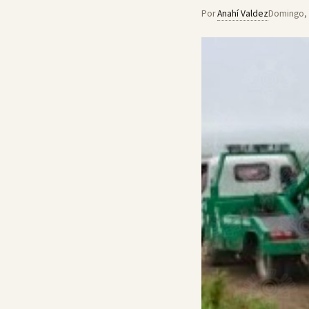
Por
Anahí Valdez
Domingo, 