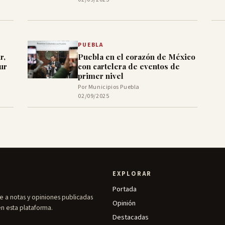
PUEBLA
r,
Puebla en el corazón de México
ur
con cartelera de eventos de
primer nivel
Por Municipios Puebla
02/09/2025
EXPLORAR
Portada
e a notas y opiniones publicadas
Opinión
en esta plataforma.
Destacadas