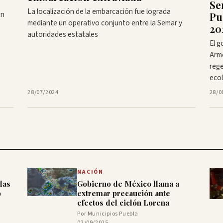
Se
La localización de la embarcación fue lograda
ón
Pu
mediante un operativo conjunto entre la Semar y
20
autoridades estatales
El g
Arm
rege
eco
28/07/2024
28/0
NACIÓN
das
Gobierno de México llama a
o
extremar precaución ante
efectos del ciclón Lorena
Por Municipios Puebla
02/09/2025