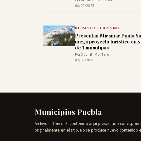
Por Municipios Puebla
02/09/2025
DE PASEO - TURISMO
Presentan Miramar Punta Su
mega proyecto turístico en s
de Tamaulipas
Por Xóchitl Montero
02/09/2025
Municipios Puebla
Archivo histórico. El contenido aquí presentado correspond
originalmente en el sitio. No se produce nuevo contenido 