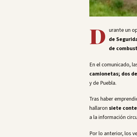
D
urante un op
de Segurida
de combust
En el comunicado, la
camionetas; dos de 
y de Puebla.
Tras haber emprendido
hallaron
siete cont
a la información circ
Por lo anterior, los 