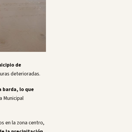
nicipio de
turas deterioradas.
 barda, lo que
ía Municipal
s en la zona centro,
de la precipitación