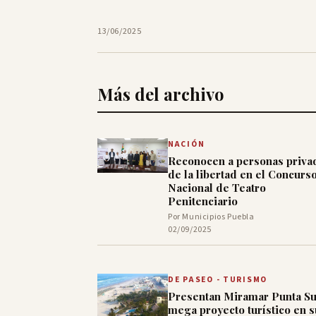
13/06/2025
Más del archivo
NACIÓN
Reconocen a personas priva
de la libertad en el Concurs
Nacional de Teatro
Penitenciario
Por Municipios Puebla
02/09/2025
DE PASEO - TURISMO
Presentan Miramar Punta Su
mega proyecto turístico en s