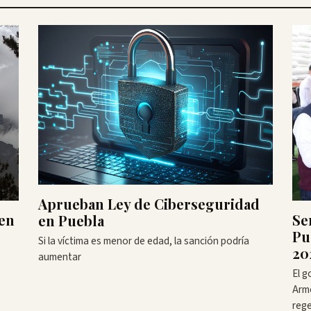
Aprueban Ley de Ciberseguridad
 en
Se
en Puebla
Pu
Si la víctima es menor de edad, la sanción podría
20
aumentar
El g
Arm
rege