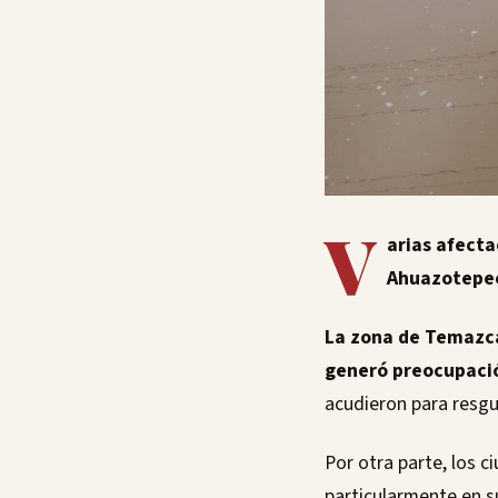
V
arias afecta
Ahuazotepe
La zona de Temazca
generó preocupació
acudieron para resgu
Por otra parte, los 
particularmente en s