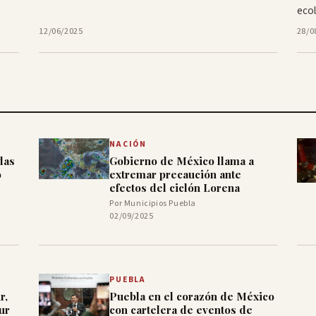
eco
12/06/2025
28/0
NACIÓN
das
Gobierno de México llama a
o
extremar precaución ante
efectos del ciclón Lorena
Por Municipios Puebla
02/09/2025
PUEBLA
r,
Puebla en el corazón de México
ur
con cartelera de eventos de