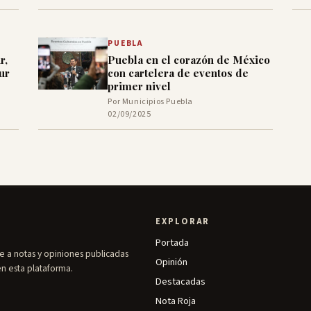
PUEBLA
r,
Puebla en el corazón de México
ur
con cartelera de eventos de
primer nivel
Por Municipios Puebla
02/09/2025
EXPLORAR
Portada
e a notas y opiniones publicadas
Opinión
en esta plataforma.
Destacadas
Nota Roja