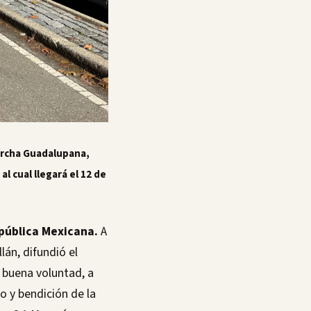
torcha Guadalupana,
l cual llegará el 12 de
epública Mexicana.
A
lán, difundió el
 buena voluntad, a
io y bendición de la