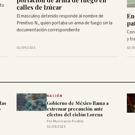
sto
calles de Izúcar
En
El masculino detenido responde al nombre de
pa
Primitivo N., quien portaba un arma de fuego sin la
documentación correspondiente
Con 
y tr
02/09/2025
02/0
NACIÓN
das
Gobierno de México llama a
o
extremar precaución ante
efectos del ciclón Lorena
Por Municipios Puebla
02/09/2025