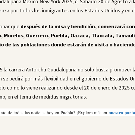
dalupana México New York 2025, el Sábado 30 de Agosto a la
ranza por todos los inmigrantes en los Estados Unidos y en e
onar que
después de la misa y bendición, comenzará con 
o, Morelos, Guerrero, Puebla, Oaxaca, Tlaxcala, Tamauli
o de las poblaciones donde estarán de visita o haciendo
5 la carrera Antorcha Guadalupana no solo busca promover la
n se pedirá por más flexibilidad en el gobierno de Estados U
olo como lo viene realizando desde el 20 de enero de 2025 c
mp, en el tema de medidas migratorias.
nuestro porta
anto de todas las noticias hoy en Puebla? ¡Explora más en