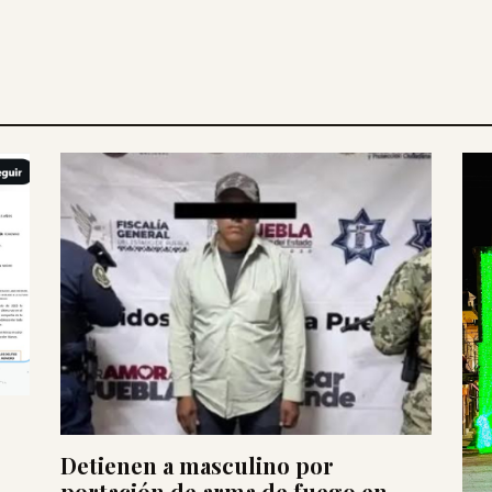
Detienen a masculino por
portación de arma de fuego en