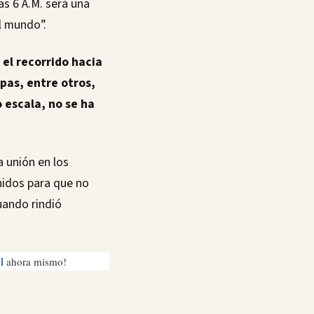
s 6 A.M. será una
l mundo”.
el recorrido hacia
pas, entre otros,
 escala, no se ha
 unión en los
nidos para que no
uando rindió
l
ahora mismo!