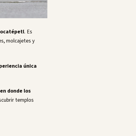
pocatépetl
. Es
es, molcajetes y
xperiencia única
 en donde los
escubrir templos