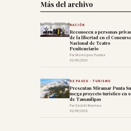
Más del archivo
NACIÓN
Reconocen a personas priva
de la libertad en el Concurs
Nacional de Teatro
Penitenciario
Por Municipios Puebla
02/09/2025
DE PASEO - TURISMO
Presentan Miramar Punta Su
mega proyecto turístico en s
de Tamaulipas
Por Xóchitl Montero
02/09/2025