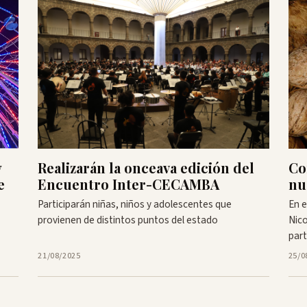
y
Realizarán la onceava edición del
Co
e
Encuentro Inter-CECAMBA
nu
Participarán niñas, niños y adolescentes que
En e
provienen de distintos puntos del estado
Nico
part
21/08/2025
25/0