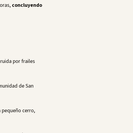
oras,
concluyendo
truida por frailes
comunidad de San
un pequeño cerro,