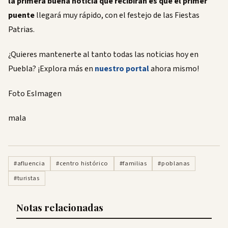
la primera buena noticia que recibirán es que el primer
puente
llegará muy rápido, con el festejo de las Fiestas
Patrias.
¿Quieres mantenerte al tanto todas las noticias hoy en
Puebla? ¡Explora más en
nuestro portal
ahora mismo!
Foto EsImagen
mala
#afluencia
#centro histórico
#familias
#poblanas
#turistas
Notas relacionadas