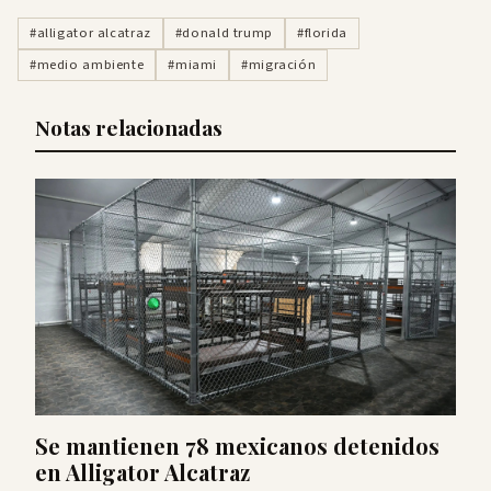
#alligator alcatraz
#donald trump
#florida
#medio ambiente
#miami
#migración
Notas relacionadas
Se mantienen 78 mexicanos detenidos
en Alligator Alcatraz