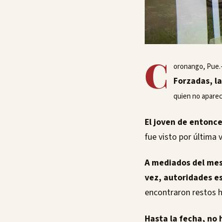
C
oronango, Pue.
Forzadas, l
quien no aparec
El joven de entonce
fue visto por última 
A mediados del mes 
vez, autoridades e
encontraron restos 
Hasta la fecha, no 