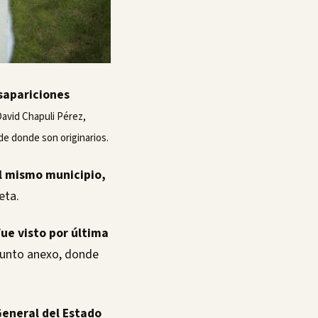
esapariciones
David Chapuli Pérez,
de donde son originarios.
el mismo municipio,
eta.
ue visto por última
sunto anexo, donde
 General del Estado