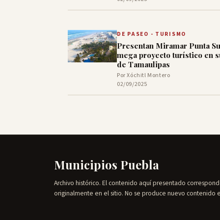
DE PASEO - TURISMO
Presentan Miramar Punta Su
mega proyecto turístico en s
de Tamaulipas
Por Xóchitl Montero
02/09/2025
Municipios Puebla
Archivo histórico. El contenido aquí presentado correspond
originalmente en el sitio. No se produce nuevo contenido 