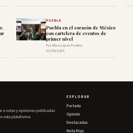
PUEBLA
r,
Puebla en el corazón de México
ur
con cartelera de eventos de
primer nivel
Por Municipios Puebla
02/09/2025
EXPLORAR
Portada
e a notas y opiniones publicadas
Opinión
en esta plataforma.
Destacadas
Nota Roja