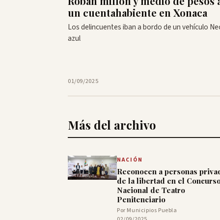
Roban millón y medio de pesos 
un cuentahabiente en Xonaca
Los delincuentes iban a bordo de un vehículo N
azul
01/09/2025
Más del archivo
NACIÓN
Reconocen a personas priva
de la libertad en el Concurs
Nacional de Teatro
Penitenciario
Por Municipios Puebla
02/09/2025