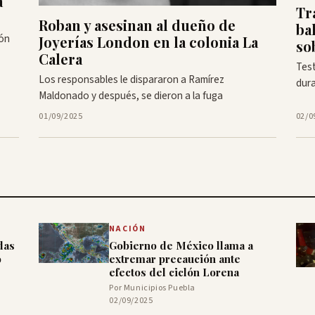
a
Tr
Roban y asesinan al dueño de
ba
eón
Joyerías London en la colonia La
sob
Calera
Test
Los responsables le dispararon a Ramírez
dura
Maldonado y después, se dieron a la fuga
01/09/2025
02/0
NACIÓN
das
Gobierno de México llama a
o
extremar precaución ante
efectos del ciclón Lorena
Por Municipios Puebla
02/09/2025