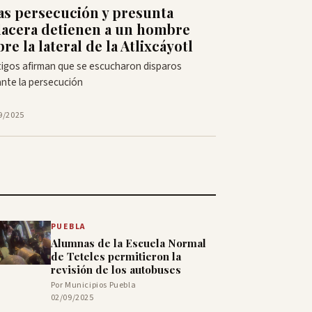
as persecución y presunta
lacera detienen a un hombre
re la lateral de la Atlixcáyotl
igos afirman que se escucharon disparos
nte la persecución
9/2025
PUEBLA
Alumnas de la Escuela Normal
de Teteles permitieron la
revisión de los autobuses
Por Municipios Puebla
02/09/2025