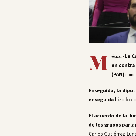
M
La C
éxico.-
en contra
(PAN)
como p
Enseguida, la dipu
enseguida
hizo lo c
El acuerdo de la Ju
de los grupos parl
Carlos Gutiérrez Lun