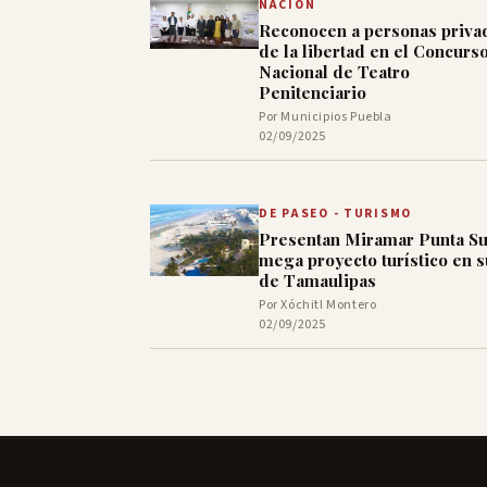
NACIÓN
Reconocen a personas priva
de la libertad en el Concurs
Nacional de Teatro
Penitenciario
Por Municipios Puebla
02/09/2025
DE PASEO - TURISMO
Presentan Miramar Punta Su
mega proyecto turístico en s
de Tamaulipas
Por Xóchitl Montero
02/09/2025