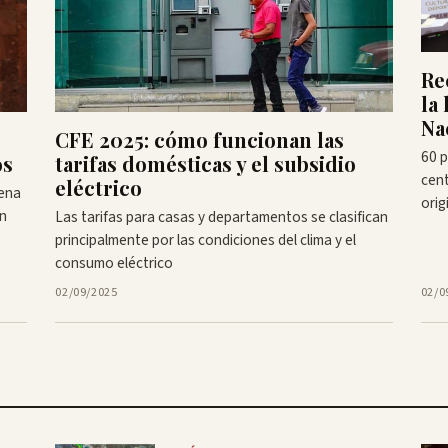
Re
la
Na
CFE 2025: cómo funcionan las
60 p
tarifas domésticas y el subsidio
os
cent
eléctrico
rena
orig
un
Las tarifas para casas y departamentos se clasifican
principalmente por las condiciones del clima y el
consumo eléctrico
02/09/2025
02/0