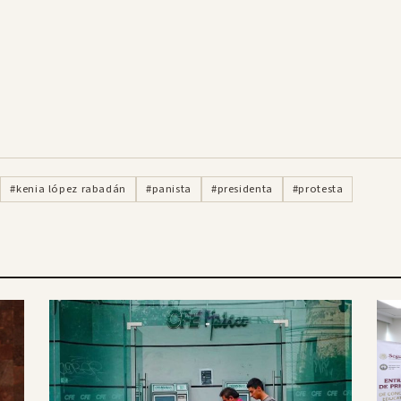
#kenia lópez rabadán
#panista
#presidenta
#protesta