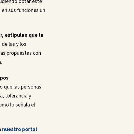
pudiendo optar este
n en sus funciones un
r, estipulan que la
 de las y los
nas propuestas con
.
upos
do que las personas
, tolerancia y
omo lo señala el
n
nuestro portal