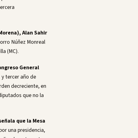
tercera
Morena), Alan Sahir
corro Núñez Monreal
lla (MC).
Congreso General
 y tercer año de
orden decreciente, en
diputados que no la
 señala que la Mesa
 por una presidencia,