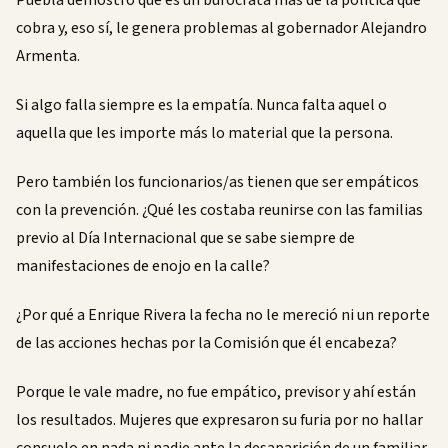
Puebla demostró que es un burócrata más de la política que
cobra y, eso sí, le genera problemas al gobernador Alejandro
Armenta.
Si algo falla siempre es la empatía. Nunca falta aquel o
aquella que les importe más lo material que la persona.
Pero también los funcionarios/as tienen que ser empáticos
con la prevención. ¿Qué les costaba reunirse con las familias
previo al Día Internacional que se sabe siempre de
manifestaciones de enojo en la calle?
¿Por qué a Enrique Rivera la fecha no le mereció ni un reporte
de las acciones hechas por la Comisión que él encabeza?
Porque le vale madre, no fue empático, previsor y ahí están
los resultados. Mujeres que expresaron su furia por no hallar
consuelo en nada ni nadie ante la desaparición de un familiar.