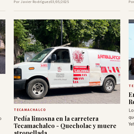
Por Javier Rodríguez
03/05/2025
Po
TE
E
R
Lo
TECAMACHALCO
qu
Pedía limosna en la carretera
o
Ye
Tecamachalco - Quecholac y muere
atropellada