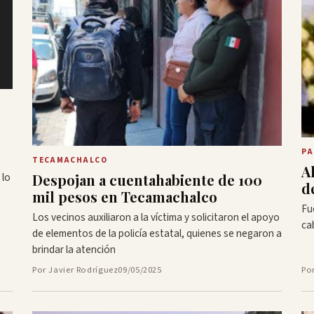
PA
TECAMACHALCO
A
 lo
Despojan a cuentahabiente de 100
d
mil pesos en Tecamachalco
Fu
Los vecinos auxiliaron a la víctima y solicitaron el apoyo
ca
de elementos de la policía estatal, quienes se negaron a
brindar la atención
Por Javier Rodríguez
09/05/2025
Po