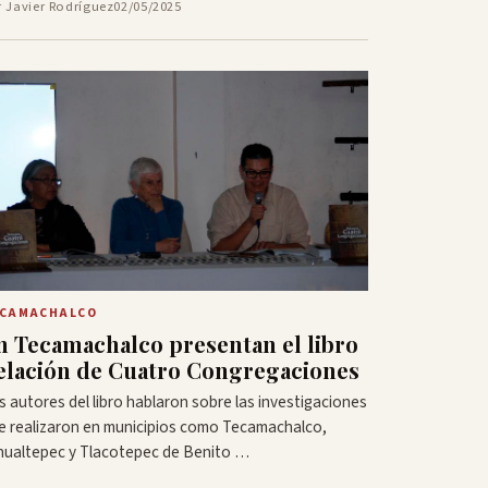
r Javier Rodríguez
02/05/2025
CAMACHALCO
n Tecamachalco presentan el libro
elación de Cuatro Congregaciones
s autores del libro hablaron sobre las investigaciones
e realizaron en municipios como Tecamachalco,
hualtepec y Tlacotepec de Benito …