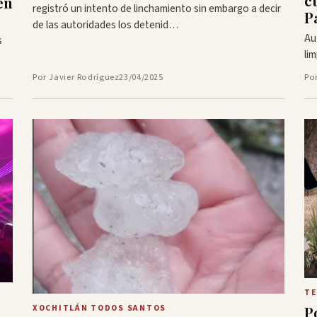
c
en
registró un intento de linchamiento sin embargo a decir
P
de las autoridades los detenid…
Au
s
li
Por Javier Rodríguez
23/04/2025
Po
TE
XOCHITLÁN TODOS SANTOS
P