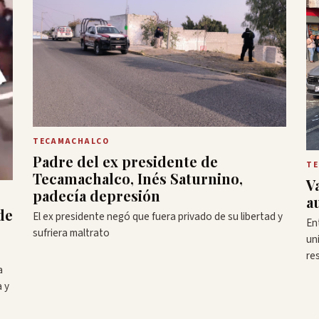
TECAMACHALCO
Padre del ex presidente de
TE
Tecamachalco, Inés Saturnino,
V
padecía depresión
a
de
El ex presidente negó que fuera privado de su libertad y
En
sufriera maltrato
un
re
a
a y