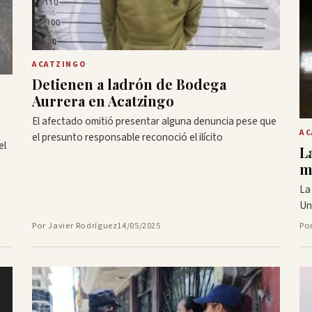
ACATZINGO
Detienen a ladrón de Bodega
Aurrera en Acatzingo
e
El afectado omitió presentar alguna denuncia pese que
AC
el presunto responsable reconoció el ilícito
el
L
m
La
Un
Por Javier Rodríguez
14/05/2025
Po