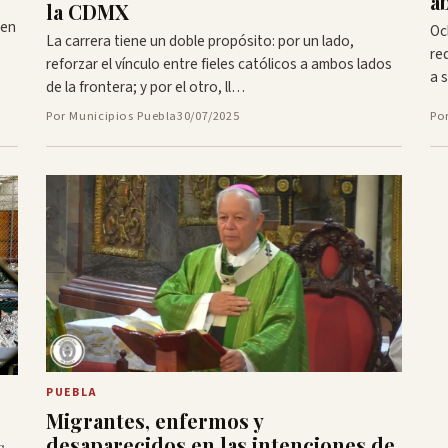
a
la CDMX
len
Oc
La carrera tiene un doble propósito: por un lado,
re
reforzar el vínculo entre fieles católicos a ambos lados
a 
de la frontera; y por el otro, ll…
Por Municipios Puebla
30/07/2025
Po
PUEBLA
Migrantes, enfermos y
desaparecidos en las intenciones de
s