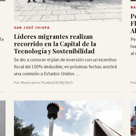
NA
P
F
SAN JOSÉ CHIAPA
A
Líderes migrantes realizan
Te
Pe
recorrido en la Capital de la
hu
Tecnología y Sostenibilidad
al 
Se dio a conocer el plan de inversión con un incentivo
fiscal del 100% deducible; en próximas fechas asistirá
una comisión a Estados Unidos …
Por Municipios Puebla
30/08/2025
Po