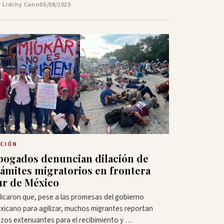
r Lidchy Cano
05/08/2025
CIÓN
bogados denuncian dilación de
rámites migratorios en frontera
ur de México
dicaron que, pese a las promesas del gobierno
xicano para agilizar, muchos migrantes reportan
azos extenuantes para el recibimiento y …