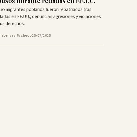
busos durante redadas en EE.UU.
ho migrantes poblanos fueron repatriados tras
dadas en EE.UU.; denuncian agresiones y violaciones
sus derechos.
r Yomara Pacheco
25/07/2025