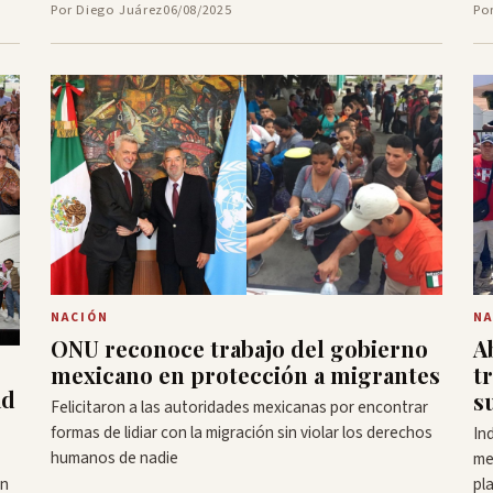
Por Diego Juárez
06/08/2025
Po
NACIÓN
NA
ONU reconoce trabajo del gobierno
A
mexicano en protección a migrantes
t
ad
s
Felicitaron a las autoridades mexicanas por encontrar
formas de lidiar con la migración sin violar los derechos
In
humanos de nadie
me
an
pl