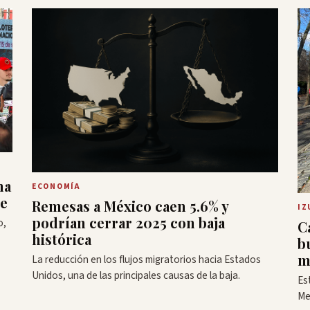
na
ECONOMÍA
te
Remesas a México caen 5.6% y
IZ
podrían cerrar 2025 con baja
o,
C
histórica
bu
m
La reducción en los flujos migratorios hacia Estados
Unidos, una de las principales causas de la baja.
Es
Me