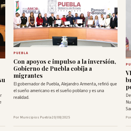
PUEBLA
Con apoyos e impulso a la inversión,
PU
Gobierno de Puebla cobija a
V
migrantes
b
su
El gobernador de Puebla, Alejandro Armenta, refirió que
p
el sueño americano es el sueño poblano y es una
De
r
realidad.
Nu
e
Sa
Por Municipios Puebla
20/08/2025
Po