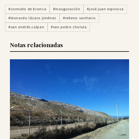
#connato de bronca
#inauguración
#josé juan espinosa
#leonardo lázaro jiménez
#relleno sanitario
#san andrés calpan
#san pedro cholula
Notas relacionadas