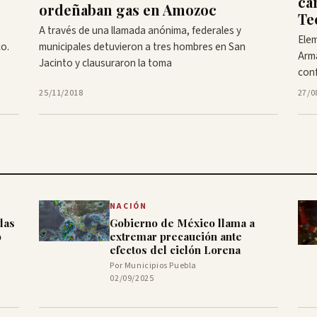
ca
ordeñaban gas en Amozoc
Te
A través de una llamada anónima, federales y
Elem
co.
municipales detuvieron a tres hombres en San
Arma
Jacinto y clausuraron la toma
conf
25/11/2018
27/0
NACIÓN
das
Gobierno de México llama a
o
extremar precaución ante
efectos del ciclón Lorena
Por Municipios Puebla
02/09/2025