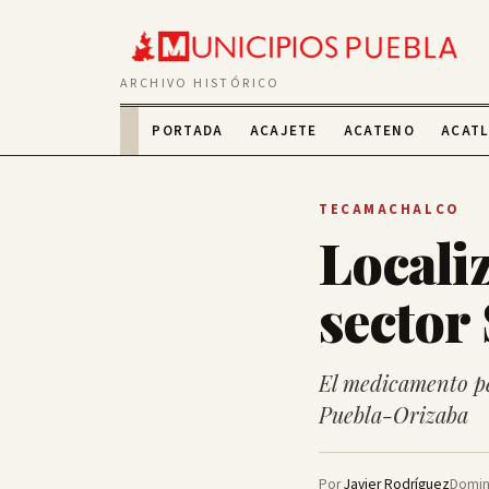
ARCHIVO HISTÓRICO
PORTADA
ACAJETE
ACATENO
ACAT
TECAMACHALCO
Locali
sector
El medicamento pe
Puebla-Orizaba
Por
Javier Rodríguez
Domin