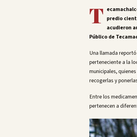
T
ecamachalco
predio cient
acudieron au
Público de Tecama
Una llamada reportó 
perteneciente a la l
municipales, quienes
recogerlas y ponerla
Entre los medicamen
pertenecen a diferen