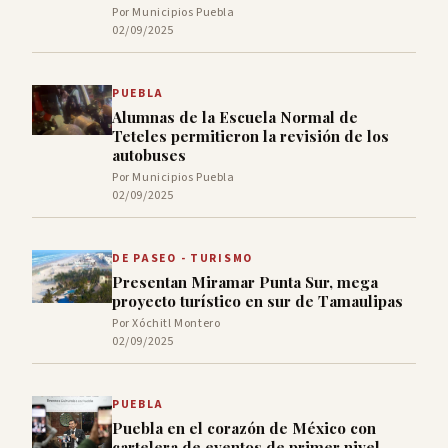
Por Municipios Puebla
02/09/2025
PUEBLA
Alumnas de la Escuela Normal de
Teteles permitieron la revisión de los
autobuses
Por Municipios Puebla
02/09/2025
DE PASEO - TURISMO
Presentan Miramar Punta Sur, mega
proyecto turístico en sur de Tamaulipas
Por Xóchitl Montero
02/09/2025
PUEBLA
Puebla en el corazón de México con
cartelera de eventos de primer nivel