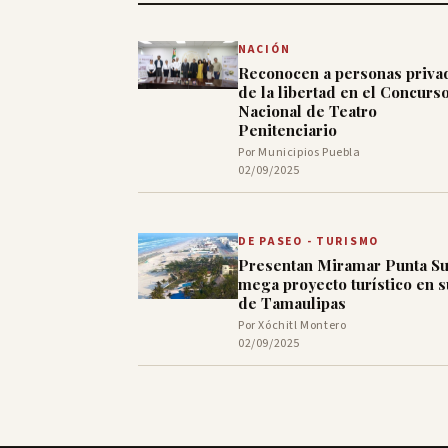
NACIÓN
Reconocen a personas priva
de la libertad en el Concurs
Nacional de Teatro
Penitenciario
Por Municipios Puebla
02/09/2025
DE PASEO - TURISMO
Presentan Miramar Punta Su
mega proyecto turístico en s
de Tamaulipas
Por Xóchitl Montero
02/09/2025