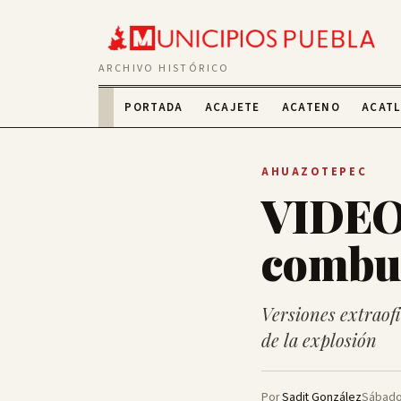
ARCHIVO HISTÓRICO
PORTADA
ACAJETE
ACATENO
ACAT
AHUAZOTEPEC
VIDEO 
combus
Versiones extraofi
de la explosión
Por
Sadit González
Sábado,