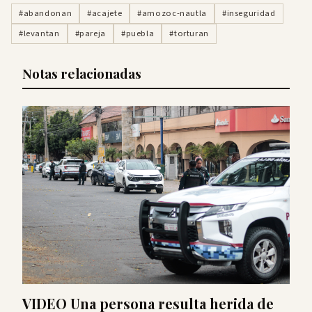
#abandonan
#acajete
#amozoc-nautla
#inseguridad
#levantan
#pareja
#puebla
#torturan
Notas relacionadas
VIDEO Una persona resulta herida de