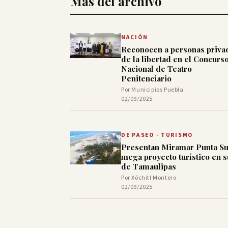
Más del archivo
NACIÓN
Reconocen a personas priva
de la libertad en el Concurs
Nacional de Teatro
Penitenciario
Por Municipios Puebla
02/09/2025
DE PASEO - TURISMO
Presentan Miramar Punta Su
mega proyecto turístico en s
de Tamaulipas
Por Xóchitl Montero
02/09/2025