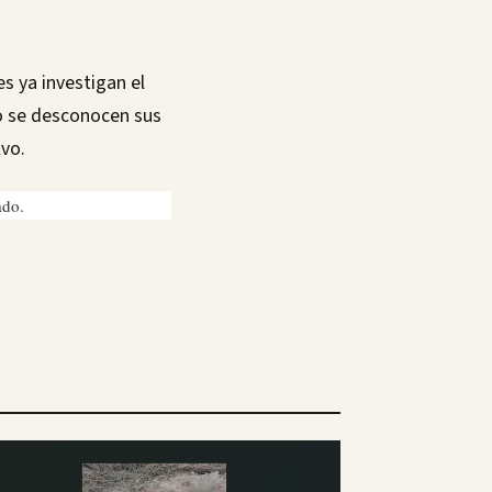
s ya investigan el
o se desconocen sus
lvo.
ado.