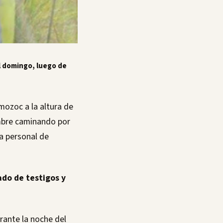
l domingo, luego de
mozoc a la altura de
ombre caminando por
 a personal de
ado de testigos y
rante la noche del