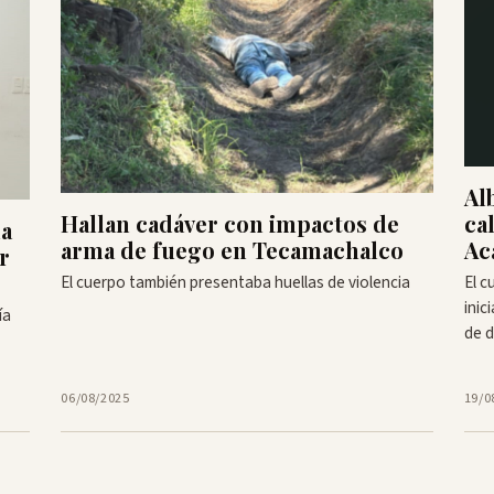
Al
Hallan cadáver con impactos de
ca
la
arma de fuego en Tecamachalco
Ac
r
El cuerpo también presentaba huellas de violencia
El c
inic
ía
de d
06/08/2025
19/0