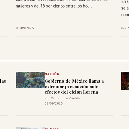
En s
mujeres y del 78 por ciento entre los ho…
se 
comp
01/09/2025
02/0
NACIÓN
das
Gobierno de México llama a
o
extremar precaución ante
efectos del ciclón Lorena
Por Municipios Puebla
02/09/2025