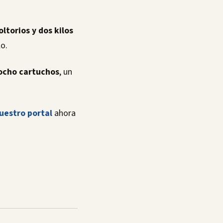
ltorios y dos kilos
o.
 ocho cartuchos
, un
uestro portal
ahora