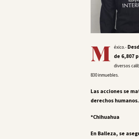
M
Desd
éxico.-
de 6,807 
diversos cali
830 inmuebles.
Las acciones se mat
derechos humanos.
*Chihuahua
En Balleza, se aseg