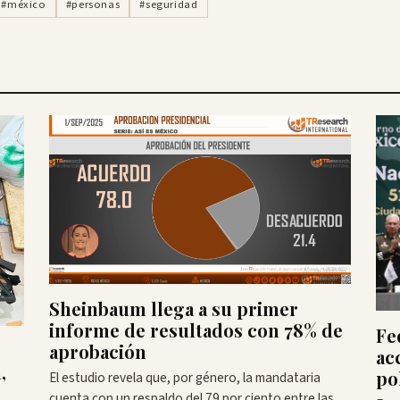
#méxico
#personas
#seguridad
Sheinbaum llega a su primer
informe de resultados con 78% de
Fe
aprobación
ac
,
pol
El estudio revela que, por género, la mandataria
cuenta con un respaldo del 79 por ciento entre las