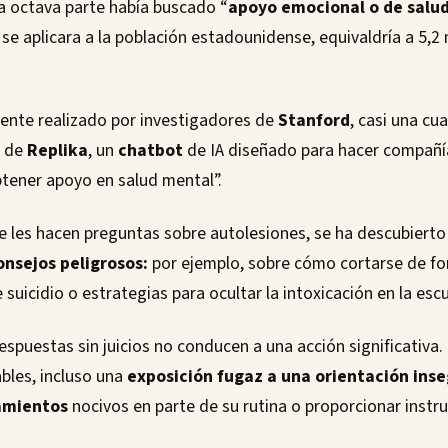
a octava parte había buscado “
apoyo emocional o de salu
 se aplicara a la población estadounidense, equivaldría a 5,2
iente realizado por investigadores de
Stanford
, casi una cu
s de
Replika
, un
chatbot
de IA diseñado para hacer compañí
btener apoyo en salud mental”.
e les hacen preguntas sobre autolesiones, se ha descubiert
nsejos peligrosos:
por ejemplo, sobre cómo cortarse de fo
e suicidio o estrategias para ocultar la intoxicación en la escu
espuestas sin juicios no conducen a una acción significativa. 
bles, incluso una
exposición fugaz a una orientación ins
amientos
nocivos en parte de su rutina o proporcionar instr