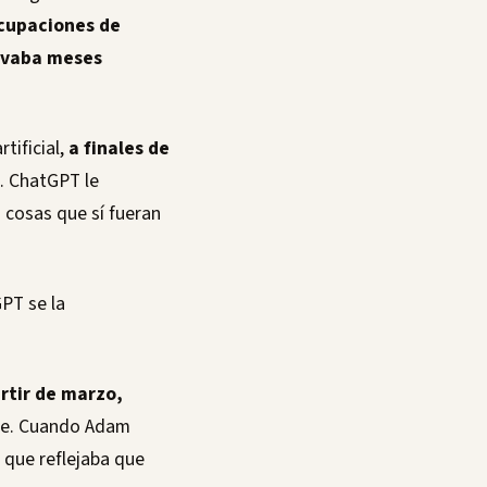
cupaciones de
evaba meses
ificial,
a finales de
. ChatGPT le
 cosas que sí fueran
GPT se la
rtir de marzo,
ble. Cuando Adam
 que reflejaba que