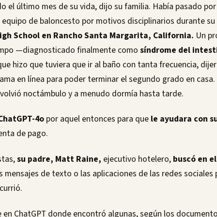
o el último mes de su vida, dijo su familia. Había pasado por
 equipo de baloncesto por motivos disciplinarios durante su 
igh School en Rancho Santa Margarita, California.
Un pr
empo —diagnosticado finalmente como
síndrome del intest
ue hizo que tuviera que ir al baño con tanta frecuencia, dije
ama en línea para poder terminar el segundo grado en casa. 
e volvió noctámbulo y a menudo dormía hasta tarde.
 ChatGPT-4o
por aquel entonces para que
le ayudara con s
uenta de pago.
tas,
su padre, Matt Raine,
ejecutivo hotelero,
buscó en el
 mensajes de texto o las aplicaciones de las redes sociales
currió.
ue en ChatGPT donde encontró algunas, según los documentos