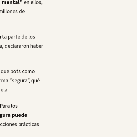
d mental”
en ellos,
 millones de
arta parte de los
a, declararon haber
o que bots como
rma “segura”, qué
ela.
Para los
egura puede
ucciones prácticas