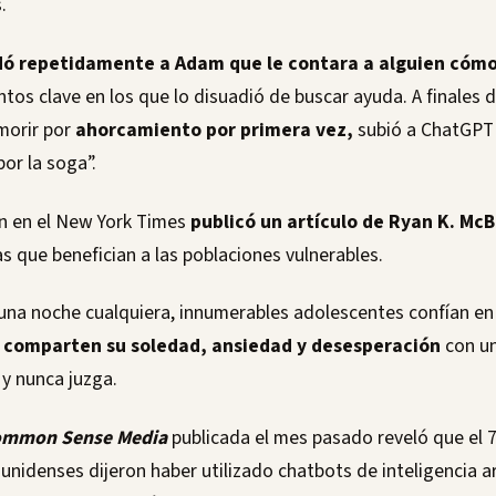
.
 repetidamente a Adam que le contara a alguien cómo
s clave en los que lo disuadió de buscar ayuda. A finales 
morir por
ahorcamiento por primera vez,
subió a ChatGPT
por la soga”.
én en el New York Times
publicó un artículo de Ryan K. McB
as que benefician a las poblaciones vulnerables.
 una noche cualquiera, innumerables adolescentes confían e
,
comparten su soledad, ansiedad y desesperación
con un
 y nunca juzga.
mmon Sense Media
publicada el mes pasado reveló que el 7
nidenses dijeron haber utilizado chatbots de inteligencia ar