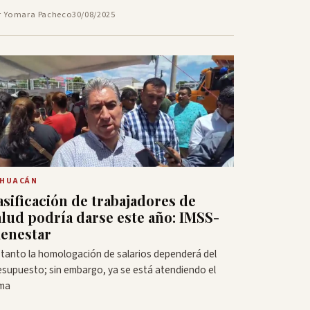
r Yomara Pacheco
30/08/2025
EHUACÁN
asificación de trabajadores de
alud podría darse este año: IMSS-
ienestar
 tanto la homologación de salarios dependerá del
esupuesto; sin embargo, ya se está atendiendo el
ma