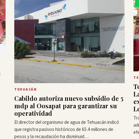
c
T
T
TEHUACÁN
L
Cabildo autoriza nuevo subsidio de 5
e
mdp al Oosapat para garantizar su
L
operatividad
Tr
El director del organismo de agua de Tehuacán indicó
ad
que registra pasivos históricos de 65.4 millones de
ef
pesos y la recaudación ha disminuid…