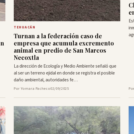
C
e
Es
in
TEHUACÁN
ag
Turnan a la federación caso de
en
empresa que acumula excremento
animal en predio de San Marcos
Necoxtla
La dirección de Ecología y Medio Ambiente señaló que
al ser un terreno ejidal en donde se registra el posible
daño ambiental, autoridades fe…
Por Yomara Pacheco
02/09/2025
Po