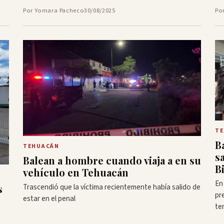
Por Yomara Pacheco
30/08/2025
Po
T
B
TEHUACÁN
s
Balean a hombre cuando viaja a en su
B
vehículo en Tehuacán
En
Trascendió que la víctima recientemente había salido de
s
pr
estar en el penal
te