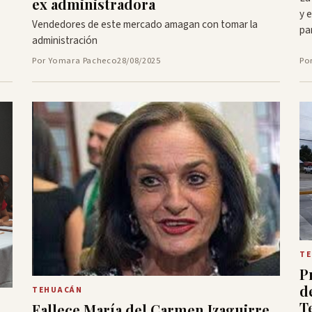
ex administradora
y 
Vendedores de este mercado amagan con tomar la
pa
administración
Por Yomara Pacheco
28/08/2025
Po
T
P
d
TEHUACÁN
T
Fallece María del Carmen Izaguirre