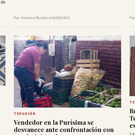
 de
Por Yomara Pacheco
29/08/2025
Po
T
R
o
TEHUACÁN
T
Vendedor en la Purísima se
e
desvanece ante confrontación con
La