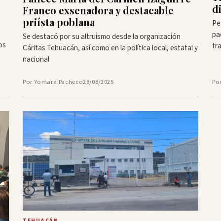
d
Franco exsenadora y destacable
priísta poblana
Pe
pa
Se destacó por su altruismo desde la organización
os
tr
Cáritas Tehuacán, así como en la política local, estatal y
nacional
Por Yomara Pacheco
28/08/2025
Po
TEHUACÁN