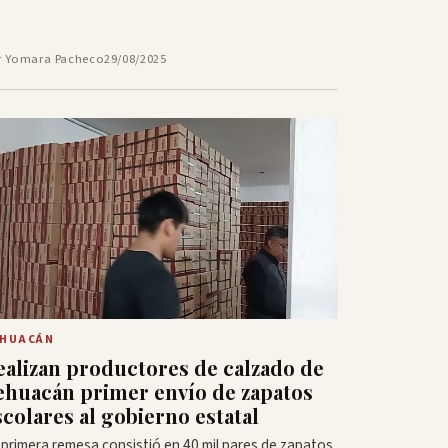
r Yomara Pacheco
29/08/2025
EHUACÁN
ealizan productores de calzado de
ehuacán primer envío de zapatos
scolares al gobierno estatal
 primera remesa consistió en 40 mil pares de zapatos