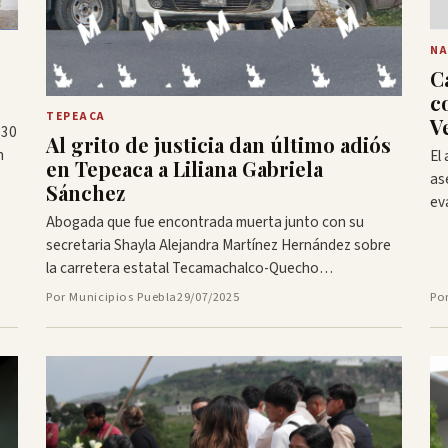
NA
C
c
TEPEACA
V
 30
Al grito de justicia dan último adiós
n
El
en Tepeaca a Liliana Gabriela
as
Sánchez
eva
Abogada que fue encontrada muerta junto con su
secretaria Shayla Alejandra Martínez Hernández sobre
la carretera estatal Tecamachalco-Quecho…
Por Municipios Puebla
29/07/2025
Po