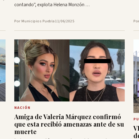
contando", explota Helena Monzón …
Por Municipios Puebla
11/06/2025
Po
NACIÓN
Amiga de Valeria Márquez confirmó
PU
que esta recibió amenazas ante de su
V
muerte
d