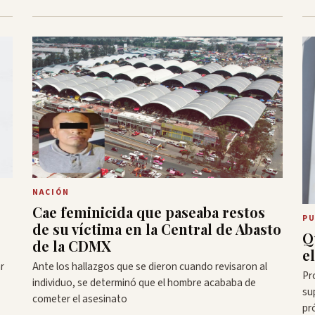
NACIÓN
Cae feminicida que paseaba restos
PU
de su víctima en la Central de Abasto
Q
de la CDMX
e
r
Ante los hallazgos que se dieron cuando revisaron al
Pr
individuo, se determinó que el hombre acababa de
su
cometer el asesinato
pr