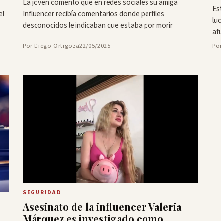
La joven comentó que en redes sociales su amiga
Es
el
Influencer recibía comentarios donde perfiles
lu
desconocidos le indicaban que estaba por morir
af
Por Diego Ortigoza
22/05/2025
Po
SEGURIDAD
Asesinato de la influencer Valeria
Márquez es investigado como