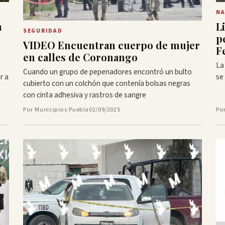
NA
n
L
SEGURIDAD
p
VIDEO Encuentran cuerpo de mujer
F
en calles de Coronango
La
Cuando un grupo de pepenadores encontró un bulto
r a
se
cubierto con un colchón que contenía bolsas negras
con cinta adhesiva y rastros de sangre
Por Municipios Puebla
02/09/2025
Po