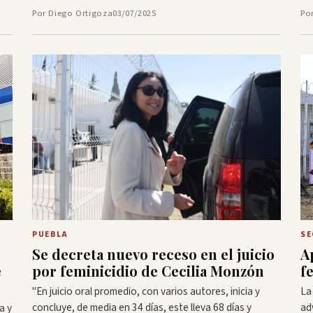
Por Diego Ortigoza
03/07/2025
Po
PUEBLA
SE
s
Se decreta nuevo receso en el juicio
A
e
por feminicidio de Cecilia Monzón
f
"En juicio oral promedio, con varios autores, inicia y
La
concluye, de media en 34 días, este lleva 68 días y
ad
a y