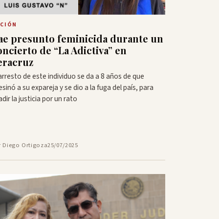
CIÓN
ae presunto feminicida durante un
oncierto de “La Adictiva” en
eracruz
 arresto de este individuo se da a 8 años de que
esinó a su expareja y se dio a la fuga del país, para
dir la justicia por un rato
r Diego Ortigoza
25/07/2025