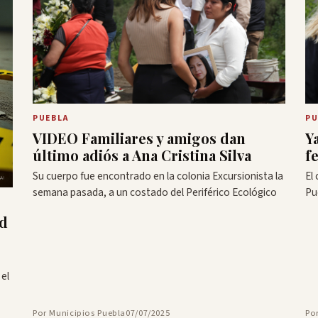
PUEBLA
PU
VIDEO Familiares y amigos dan
Y
último adiós a Ana Cristina Silva
f
Su cuerpo fue encontrado en la colonia Excursionista la
El 
semana pasada, a un costado del Periférico Ecológico
Pu
ad
el
Por Municipios Puebla
07/07/2025
Po