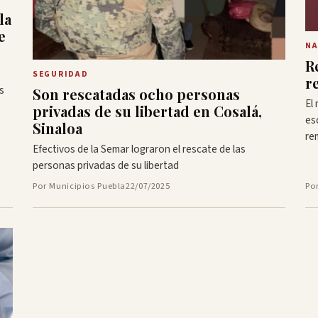
la
e
NA
R
SEGURIDAD
r
s
Son rescatadas ocho personas
El
privadas de su libertad en Cosalá,
es
Sinaloa
re
Efectivos de la Semar lograron el rescate de las
personas privadas de su libertad
Por Municipios Puebla
22/07/2025
Po