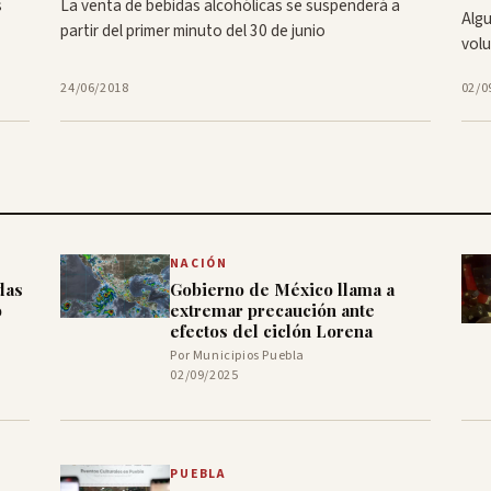
s
La venta de bebidas alcohólicas se suspenderá a
Algu
partir del primer minuto del 30 de junio
volu
24/06/2018
02/0
NACIÓN
das
Gobierno de México llama a
o
extremar precaución ante
efectos del ciclón Lorena
Por Municipios Puebla
02/09/2025
PUEBLA