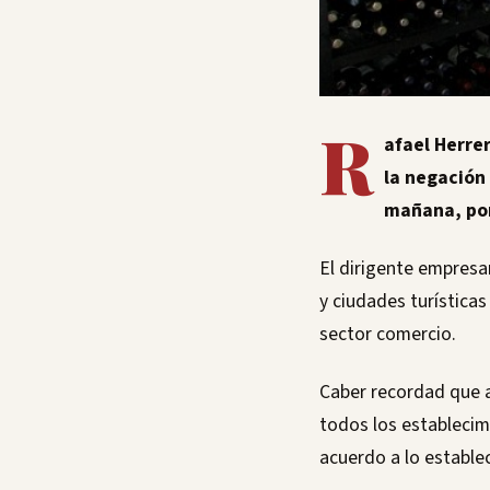
R
afael Herre
la negación 
mañana, por
El dirigente empresa
y ciudades turísticas
sector comercio.
Caber recordad que a 
todos los establecim
acuerdo a lo establec