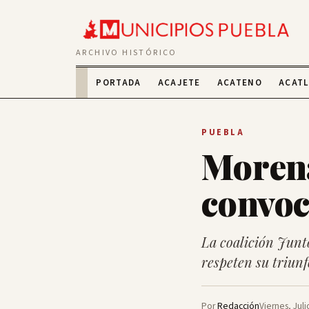
ARCHIVO HISTÓRICO
PORTADA
ACAJETE
ACATENO
ACAT
PUEBLA
Moren
convoc
La coalición Junt
respeten su triun
Por
Redacción
Viernes, Juli