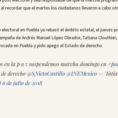
a post electoral y sea responsable de que la marcha progra
 al recordar que el martes los ciudadanos llevaron a cabo ot
 electoral en Puebla ya rebasó el ámbito estatal, el jueves por
ampaña de Andrés Manuel López Obrador, Tatiana Clouthier, 
vocada en Puebla y pido apego al Estado de derecho.
os en la p a z suspendemos marcha domingo en
#pu
o de derecho
@SNietoCastillo
@INEMexico
— Tatian
)
6 de julio de 2018