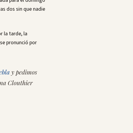
mada para el domingo
ras dos sin que nadie
 la tarde, la
se pronunció por
ebla
y pedimos
a Clouthier