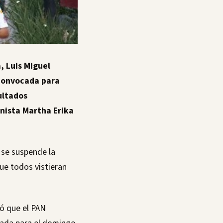
, Luis Miguel
convocada para
ultados
panista Martha Erika
 se suspende la
ue todos vistieran
zó que el PAN