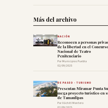
Más del archivo
NACIÓN
Reconocen a personas priva
de la libertad en el Concurs
Nacional de Teatro
Penitenciario
Por Municipios Puebla
02/09/2025
DE PASEO - TURISMO
Presentan Miramar Punta Su
mega proyecto turístico en s
de Tamaulipas
Por Xóchitl Montero
02/09/2025