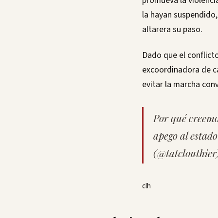
promueva la violenci
la hayan suspendido,
altarera su paso.
Dado que el conflicto
excoordinadora de c
evitar la marcha con
Por qué creem
apego al estad
(@tatclouthier
clh