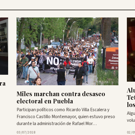
ra
Al
Miles marchan contra desaseo
Te
electoral en Puebla
lo
Participan políticos como Ricardo Villa Escalera y
Algu
Francisco Castillo Montemayor, quien estuvo preso
volu
durante la administración de Rafael Mor…
03/07/2018
02/0