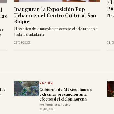
El
Pu
Inauguran la Exposición Pop
l
Urbano en el Centro Cultural San
las
El e
Roque
El objetivo de la muestra es acercar al arte urbano a
 se
toda la ciudadanía
e.
17/08/2025
31/0
NACIÓN
das
Gobierno de México llama a
o
extremar precaución ante
efectos del ciclón Lorena
Por Municipios Puebla
02/09/2025