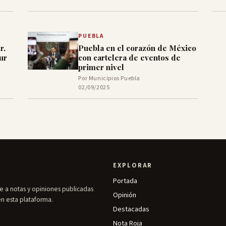
PUEBLA
r,
Puebla en el corazón de México
ur
con cartelera de eventos de
primer nivel
Por Municipios Puebla
02/09/2025
EXPLORAR
Portada
e a notas y opiniones publicadas
Opinión
en esta plataforma.
Destacadas
Nota Roja