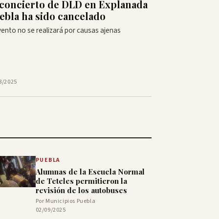
 concierto de DLD en Explanada
ebla ha sido cancelado
vento no se realizará por causas ajenas
8/2025
PUEBLA
Alumnas de la Escuela Normal
de Teteles permitieron la
revisión de los autobuses
Por Municipios Puebla
02/09/2025