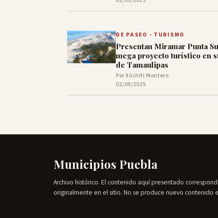
02/09/2025
DE PASEO - TURISMO
Presentan Miramar Punta Su
mega proyecto turístico en s
de Tamaulipas
Por Xóchitl Montero
02/09/2025
Municipios Puebla
Archivo histórico. El contenido aquí presentado correspond
originalmente en el sitio. No se produce nuevo contenido 