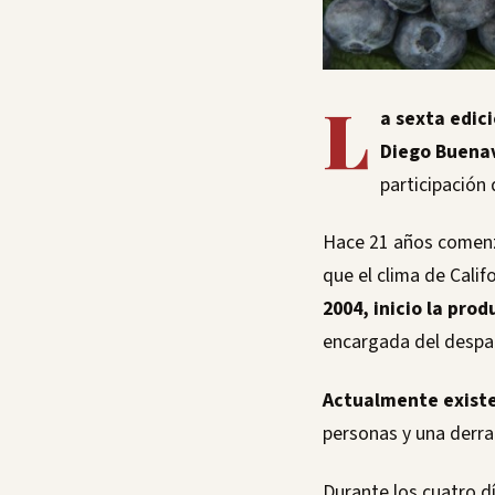
L
a sexta edici
Diego Buenav
participación
Hace 21 años comenzó
que el clima de Calif
2004, inicio la pro
encargada del despac
Actualmente existe
personas y una derr
Durante los cuatro dí