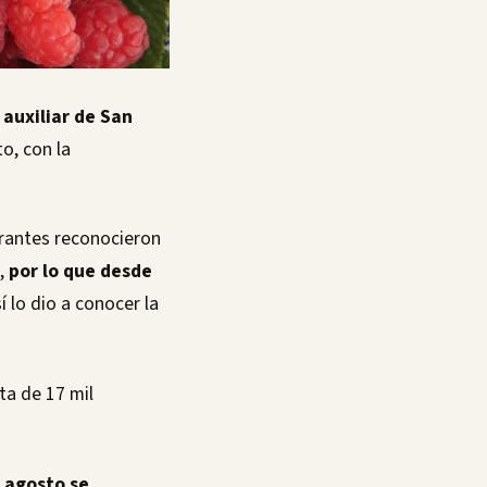
 auxiliar de San
to, con la
grantes reconocieron
a,
por lo que desde
sí lo dio a conocer la
ita de 17 mil
 agosto se